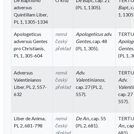
De Baptismo
O křtu
De Bapt.
, cap. 21
TERTU
adversus
(PL 1, 1305).
Bapt.
, 
Quintillam Liber,
1, 1305)
PL 1, 1305-1334
Apologeticus
nemá
Apologeticus adv.
TERTU
adversus Gentes
český
Gentes
, cap. 48
Apologe
pro Christianis,
překlad
(PL 1, 305).
Gentes
PL 1, 305-604
(PL 1, 3
Adversus
nemá
Adv.
TERTU
Valentinianos
český
Valentinianos
,
Adv.
Liber, PL 2, 557-
překlad
cap. 27 (PL 2,
Valenti
632
557).
cap. 27 
557).
Liber de Anima,
nemá
De An.
, cap. 55
TERTU
PL 2, 681-798
český
(PL 2, 681).
An.
, cap
překlad
681).