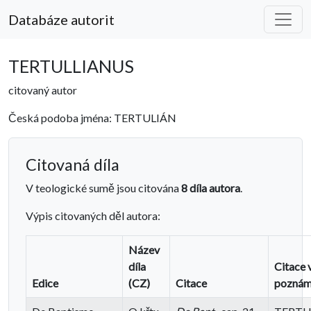
Databáze autorit
TERTULLIANUS
citovaný autor
Česká podoba jména: TERTULIÁN
Citovaná díla
V teologické sumě jsou citována
8 díla autora
.
Výpis citovaných děl autora:
Název
díla
Citace 
Edice
(CZ)
Citace
pozná