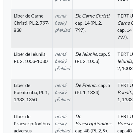
Liber de Carne
nemá
De Carne Christi
,
TERTU
Christi, PL 2, 797-
český
cap. 14 (PL 2,
Carne C
838
překlad
797).
cap. 14 
797).
Liber de Ieiuniis,
nemá
De Ieiuniis
, cap. 5
TERTU
PL 2, 1003-1030
český
(PL 2, 1003).
Ieiuniis
překlad
2, 1003)
Liber de
nemá
De Poenit.
, cap. 5
TERTU
Poenitentia, PL 1,
český
(PL 1, 1333).
Poenit.
1333-1360
překlad
1, 1333)
Liber de
nemá
De
TERTU
Praescriptionibus
český
Praescriptionibus
,
Praescr
adversus
překlad
cap. 48 (PL 2, 9).
cap. 48 