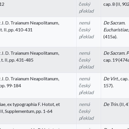
012
český
cap. 8 (II, 902
překlad
 J. D. Traianum Neapolitanum,
nemá
De Sacram.
. II, pp. 410-431
český
Eucharistiae
překlad
(415a).
 J. D. Traianum Neapolitanum,
nemá
De Sacram. P
t. II, pp. 431-485
český
cap. 19 (474a
překlad
 J. D. Traianum Neapolitanum,
nemá
De Virt.
, cap.
, pp. 99-184
český
157).
překlad
e, ex typographia F. Hotot, et
nemá
De Trin.
(II, 4
t. II, Supplementum, pp. 1-64
český
překlad