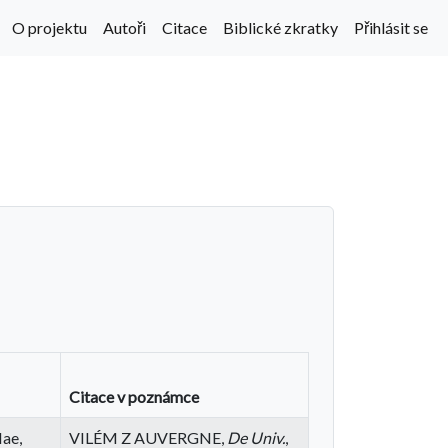
O projektu
Autoři
Citace
Biblické zkratky
Přihlásit se
Citace v poznámce
IIae,
VILÉM Z AUVERGNE,
De Univ.
,