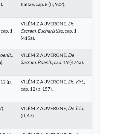
).
IIaIIae, cap. 8 (II, 902).
VILÉM Z AUVERGNE,
De
, cap. 1
Sacram. Eucharistiae
, cap. 1
(415a).
oenit.
,
VILÉM Z AUVERGNE,
De
).
Sacram. Poenit.
, cap. 19 (474a).
 12 (p.
VILÉM Z AUVERGNE,
De Virt.
,
cap. 12 (p. 157).
7).
VILÉM Z AUVERGNE,
De Trin.
(II, 47).