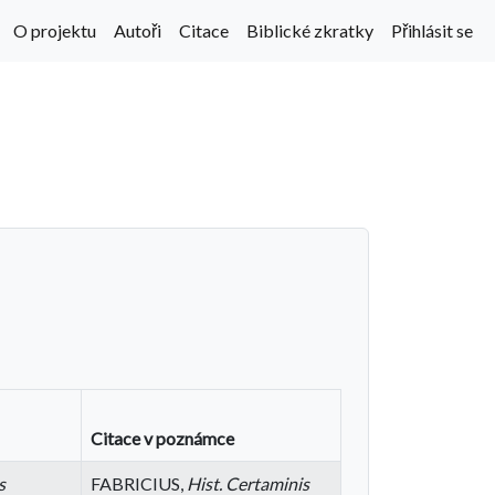
O projektu
Autoři
Citace
Biblické zkratky
Přihlásit se
Citace v poznámce
s
FABRICIUS,
Hist. Certaminis