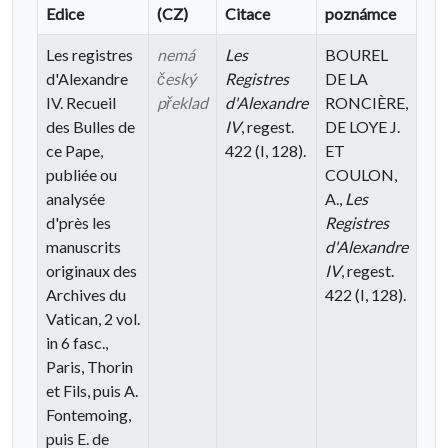
Edice
(CZ)
Citace
poznámce
Les registres
nemá
Les
BOUREL
d'Alexandre
český
Registres
DE LA
IV. Recueil
překlad
d'Alexandre
RONCIÈRE,
des Bulles de
IV
, regest.
DE LOYE J.
ce Pape,
422 (I, 128).
ET
publiée ou
COULON,
analysée
A.,
Les
d'près les
Registres
manuscrits
d'Alexandre
originaux des
IV
, regest.
Archives du
422 (I, 128).
Vatican, 2 vol.
in 6 fasc.,
Paris, Thorin
et Fils, puis A.
Fontemoing,
puis E. de