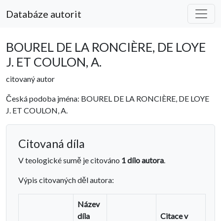
Databáze autorit
BOUREL DE LA RONCIÈRE, DE LOYE
J. ET COULON, A.
citovaný autor
Česká podoba jména: BOUREL DE LA RONCIÈRE, DE LOYE
J. ET COULON, A.
Citovaná díla
V teologické sumě je citováno
1 dílo autora
.
Výpis citovaných děl autora:
Název
díla
Citace v